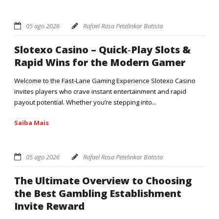
05 ago 2026
Rafael Rosa Petelinkar Batista
Slotexo Casino – Quick‑Play Slots &
Rapid Wins for the Modern Gamer
Welcome to the Fast‑Lane Gaming Experience Slotexo Casino
invites players who crave instant entertainment and rapid
payout potential. Whether you’re stepping into...
Saiba Mais
05 ago 2026
Rafael Rosa Petelinkar Batista
The Ultimate Overview to Choosing
the Best Gambling Establishment
Invite Reward