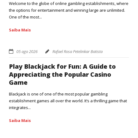
Welcome to the globe of online gambling establishments, where
the options for entertainment and winning large are unlimited.
One of the most...
Saiba Mais
05 ago 2026
Rafael Rosa Petelinkar Batista
Play Blackjack for Fun: A Guide to
Appreciating the Popular Casino
Game
Blackjack is one of one of the most popular gambling
establishment games all over the world. It’s a thrilling game that
integrates...
Saiba Mais