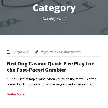
Category
Uncategorized
06 ago 2026
Rafael Rosa Petelinkar Batista
Red Dog Casino: Quick‑Fire Play for
the Fast‑Paced Gambler
1. The Pulse of Rapid Wins When you’re on the move—coffee
break, lunch hour, or a quick stroll—you want a casino that...
Saiba Mais