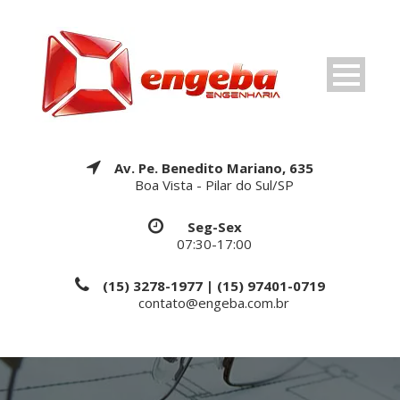
Av. Pe. Benedito Mariano, 635
Boa Vista - Pilar do Sul/SP
Seg-Sex
07:30-17:00
(15) 3278-1977 | (15) 97401-0719
contato@engeba.com.br