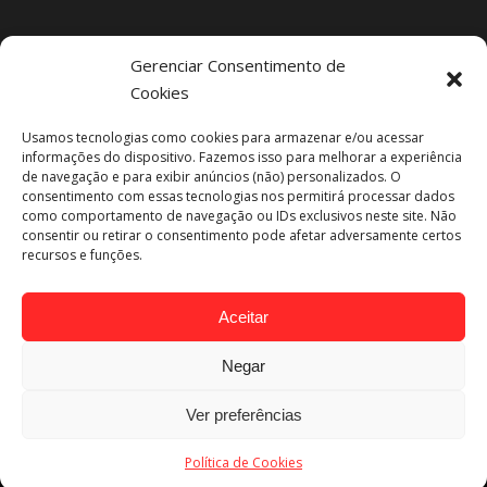
Gerenciar Consentimento de
Cookies
Projetos Recentes
Usamos tecnologias como cookies para armazenar e/ou acessar
informações do dispositivo. Fazemos isso para melhorar a experiência
de navegação e para exibir anúncios (não) personalizados. O
consentimento com essas tecnologias nos permitirá processar dados
como comportamento de navegação ou IDs exclusivos neste site. Não
consentir ou retirar o consentimento pode afetar adversamente certos
recursos e funções.
Aceitar
Negar
Ver preferências
Engeba Engenharia @ 2019
Desenvolvido por
Trace Agência Criativa
Política de Cookies