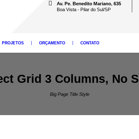
Av. Pe. Benedito Mariano, 635
Boa Vista - Pilar do Sul/SP
PROJETOS
ORÇAMENTO
CONTATO
ect Grid 3 Columns, No 
Big Page Title Style