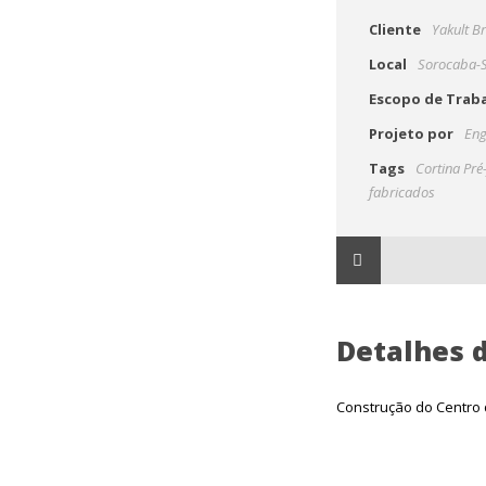
Cliente
Yakult Br
Local
Sorocaba-
Escopo de Trab
Projeto por
Eng
Tags
Cortina Pré
fabricados
Detalhes d
Construção do Centro d