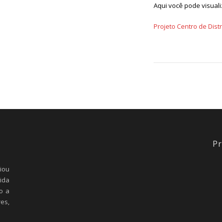
Aqui você pode visuali
Projeto Centro de Distr
Pr
iou
ida
o a
es,