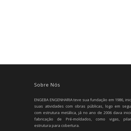
Sobre Nós
ENGEBA ENGENHARIA teve sua fundação em 1986, inic
suas atividades com obras públicas, logo em segu
com estrutura metálica, já no ano de 2006 dava inici
fabricação de Pré-moldados, como vigas, pilar
estrutura para cobertura.