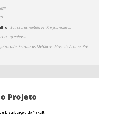
asil
SP
alho
Estruturas metálicas, Pré-fabricados
eba Engenharia
-fabricada
,
Estruturas Metálicas
,
Muro de Arrimo
,
Pré-
o Projeto
e Distribuição da Yakult.