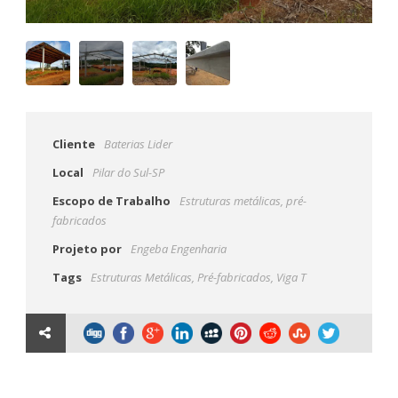
Cliente
Baterias Lider
Local
Pilar do Sul-SP
Escopo de Trabalho
Estruturas metálicas, pré-
fabricados
Projeto por
Engeba Engenharia
Tags
Estruturas Metálicas
,
Pré-fabricados
,
Viga T