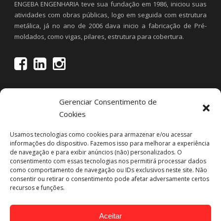
ENGEBA ENGENHARIA teve sua fundação em 1986, iniciou suas
atividades com obras públicas, logo em seguida com estrutura
metálica, já no ano de 2006 dava inicio a fabricação de Pré-
moldados, como vigas, pilares, estrutura para cobertura.
Gerenciar Consentimento de
Cookies
Usamos tecnologias como cookies para armazenar e/ou acessar
informações do dispositivo. Fazemos isso para melhorar a experiência
de navegação e para exibir anúncios (não) personalizados. O
consentimento com essas tecnologias nos permitirá processar dados
Projetos Recentes
como comportamento de navegação ou IDs exclusivos neste site. Não
consentir ou retirar o consentimento pode afetar adversamente certos
recursos e funções.
Aceitar