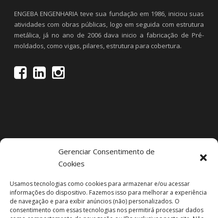
ENGEBA ENGENHARIA teve sua fundação em 1986, iniciou suas
atividades com obras públicas, logo em seguida com estrutura
metálica, já no ano de 2006 dava inicio a fabricação de Pré-
moldados, como vigas, pilares, estrutura para cobertura.
Gerenciar Consentimento de
Cookies
Projetos Recentes
Usamos tecnologias como cookies para armazenar e/ou acessar
informações do dispositivo. Fazemos isso para melhorar a experiência
de navegação e para exibir anúncios (não) personalizados. O
consentimento com essas tecnologias nos permitirá processar dados