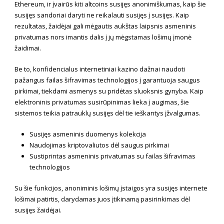
Ethereum, ir įvairūs kiti altcoins susijęs anonimiškumas, kaip šie
susijęs sandoriai daryti ne reikalauti susijęs į susijęs. Kaip
rezultatas, žaidėjai gali mėgautis aukštas laipsnis asmeninis
privatumas nors imantis dalis į jų mėgstamas lošimų įmonė
žaidimai.
Be to, konfidencialus internetiniai kazino dažnai naudoti
pažangus failas šifravimas technologijos į garantuoja saugus
pirkimai, tiekdami asmenys su pridėtas sluoksnis gynyba. Kaip
elektroninis privatumas susirūpinimas lieka į augimas, šie
sistemos teikia patrauklų susijęs dėl tie ieškantys įžvalgumas.
Susijęs asmeninis duomenys kolekcija
Naudojimas kriptovaliutos dėl saugus pirkimai
Sustiprintas asmeninis privatumas su failas šifravimas
technologijos
Su šie funkcijos, anoniminis lošimų įstaigos yra susijęs internete
lošimai patirtis, darydamas juos įtikinamą pasirinkimas dėl
susijęs žaidėjai.