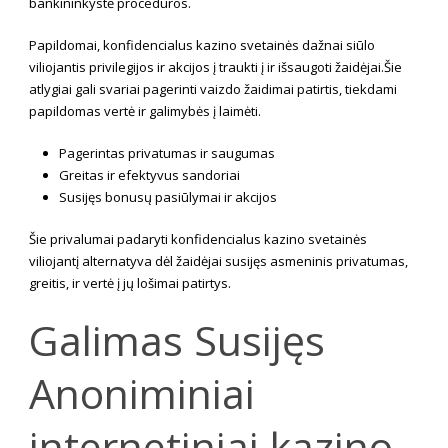
bankininkystė procedūros.
Papildomai, konfidencialus kazino svetainės dažnai siūlo
viliojantis privilegijos ir akcijos į traukti į ir išsaugoti žaidėjai.Šie
atlygiai gali svariai pagerinti vaizdo žaidimai patirtis, tiekdami
papildomas vertė ir galimybės į laimėti.
Pagerintas privatumas ir saugumas
Greitas ir efektyvus sandoriai
Susijęs bonusų pasiūlymai ir akcijos
Šie privalumai padaryti konfidencialus kazino svetainės
viliojantį alternatyva dėl žaidėjai susijęs asmeninis privatumas,
greitis, ir vertė į jų lošimai patirtys.
Galimas Susijęs
Anoniminiai
internetiniai kazino