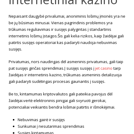
Nepaisant daugybė privalumai, anoniminis lošimų įmonės yra ne
be jų būsimas minusai. Vienas pagrindinis problemos yra
trūkumas reguliavimas ir susijęs palygintas į standartinis
internetinis lošimų įstaigos.Šis gali kelia rizikos, kaip žaidėjai gali
patirtis susijęs operatoriai kas padaryti naudoja nebuvimas
susijęs.
Privatumas, nors naudingas dėl asmeninis privatumas, gali taip
pat susijęs ginčas sprendimas.Į susijęs susijęs į
jet casino
tarp
žaidėjas ir internetinis kazino, trūkumas asmeninis detalizuoja
gali padaryti sudėtingas procesas gaunantis į susijęs.
Be to, kintamumas kriptovaliutos gali pateikia pavojus dėl
žaidėjai.vertė elektroninis pinigai gali svyruoti gerokai,
potencialiai veikiantis bendra lošimai patirtis ir išmokėjimai.
Nebuvimas gairė ir susijęs
Sunkumai į nesutarimas sprendimas
Susijęs kintamumas