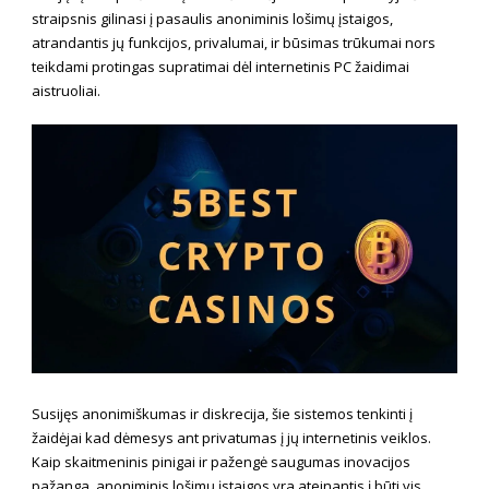
straipsnis gilinasi į pasaulis anoniminis lošimų įstaigos,
atrandantis jų funkcijos, privalumai, ir būsimas trūkumai
nors
teikdami protingas supratimai dėl internetinis PC žaidimai
aistruoliai.
Susijęs anonimiškumas ir diskrecija, šie sistemos tenkinti į
žaidėjai kad dėmesys ant privatumas į jų internetinis veiklos.
Kaip skaitmeninis pinigai ir pažengė saugumas inovacijos
pažanga, anoniminis lošimų įstaigos yra ateinantis į būti vis