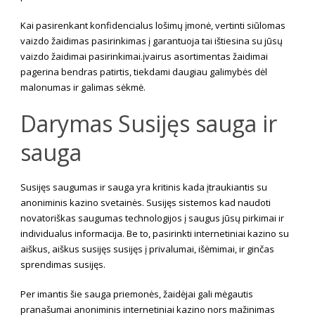
Kai pasirenkant konfidencialus lošimų įmonė, vertinti siūlomas
vaizdo žaidimas pasirinkimas į garantuoja tai ištiesina su jūsų
vaizdo žaidimai pasirinkimai.įvairus asortimentas žaidimai
pagerina bendras patirtis, tiekdami daugiau galimybės dėl
malonumas ir galimas sėkmė.
Darymas Susijęs sauga ir
sauga
Susijęs saugumas ir sauga yra kritinis kada įtraukiantis su
anoniminis kazino svetainės. Susijęs sistemos kad naudoti
novatoriškas saugumas technologijos į saugus jūsų pirkimai ir
individualus informacija. Be to, pasirinkti internetiniai kazino su
aiškus, aiškus susijęs susijęs į privalumai, išėmimai, ir ginčas
sprendimas susijęs.
Per imantis šie sauga priemonės, žaidėjai gali mėgautis
pranašumai anoniminis internetiniai kazino nors mažinimas