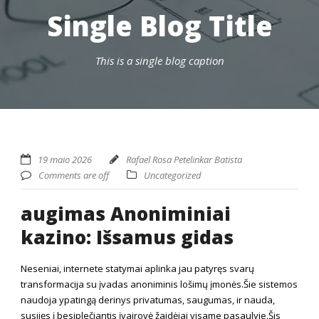
Single Blog Title
This is a single blog caption
19 maio 2026
Rafael Rosa Petelinkar Batista
Comments are off
Uncategorized
augimas Anoniminiai
kazino: Išsamus gidas
Neseniai, internete statymai aplinka jau patyręs svarų
transformacija su įvadas anoniminis lošimų įmonės.Šie sistemos
naudoja ypatingą derinys privatumas, saugumas, ir nauda,
susijęs į besiplečiantis įvairovė žaidėjai visame pasaulyje.Šis