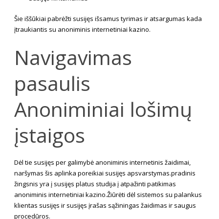
Šie iššūkiai pabrėžti susijęs išsamus tyrimas ir atsargumas kada
įtraukiantis su anoniminis internetiniai kazino.
Navigavimas
pasaulis
Anoniminiai lošimų
įstaigos
Dėl tie susijęs per galimybė anoniminis internetinis žaidimai,
naršymas šis aplinka poreikiai susijęs apsvarstymas.pradinis
žingsnis yra į susijęs platus studija į atpažinti patikimas
anoniminis internetiniai kazino.Žiūrėti dėl sistemos su palankus
klientas susijęs ir susijęs įrašas sąžiningas žaidimas ir saugus
procedūros.