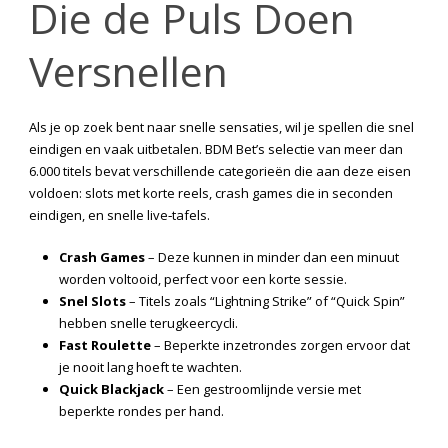
Die de Puls Doen
Versnellen
Als je op zoek bent naar snelle sensaties, wil je spellen die snel
eindigen en vaak uitbetalen. BDM Bet’s selectie van meer dan
6.000 titels bevat verschillende categorieën die aan deze eisen
voldoen: slots met korte reels, crash games die in seconden
eindigen, en snelle live‑tafels.
Crash Games
– Deze kunnen in minder dan een minuut
worden voltooid, perfect voor een korte sessie.
Snel Slots
– Titels zoals “Lightning Strike” of “Quick Spin”
hebben snelle terugkeercycli.
Fast Roulette
– Beperkte inzetrondes zorgen ervoor dat
je nooit lang hoeft te wachten.
Quick Blackjack
– Een gestroomlijnde versie met
beperkte rondes per hand.