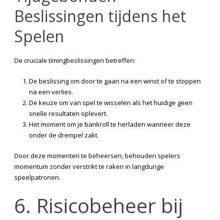
Beslissingen tijdens het
Spelen
De cruciale timingbeslissingen betreffen:
De beslissing om door te gaan na een winst of te stoppen
na een verlies.
De keuze om van spel te wisselen als het huidige geen
snelle resultaten oplevert.
Het moment om je bankroll te herladen wanneer deze
onder de drempel zakt.
Door deze momenten te beheersen, behouden spelers
momentum zonder verstrikt te raken in langdurige
speelpatronen.
6. Risicobeheer bij