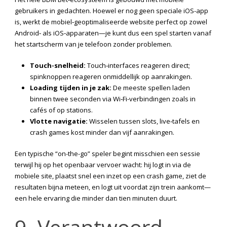
gebruikers in gedachten. Hoewel er nog geen speciale iOS-app
is, werkt de mobiel‑geoptimaliseerde website perfect op zowel
Android‑ als iOS‑apparaten—je kunt dus een spel starten vanaf
het startscherm van je telefoon zonder problemen.
Touch-snelheid:
Touch‑interfaces reageren direct;
spinknoppen reageren onmiddellijk op aanrakingen.
Loading tijden in je zak:
De meeste spellen laden
binnen twee seconden via Wi‑Fi-verbindingen zoals in
cafés of op stations.
Vlotte navigatie:
Wisselen tussen slots, live‑tafels en
crash games kost minder dan vijf aanrakingen.
Een typische “on-the-go” speler begint misschien een sessie
terwijl hij op het openbaar vervoer wacht: hij logt in via de
mobiele site, plaatst snel een inzet op een crash game, ziet de
resultaten bijna meteen, en logt uit voordat zijn trein aankomt—
een hele ervaring die minder dan tien minuten duurt.