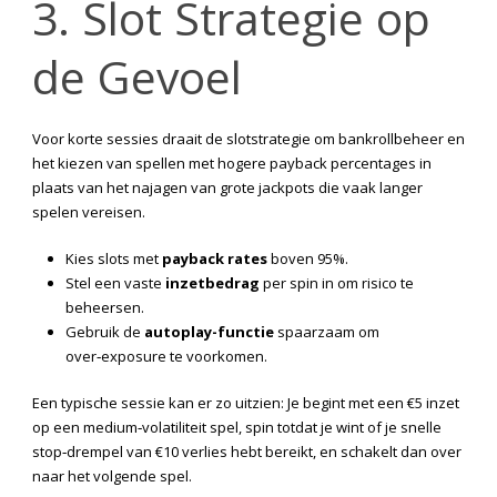
3. Slot Strategie op
de Gevoel
Voor korte sessies draait de slotstrategie om bankrollbeheer en
het kiezen van spellen met hogere payback percentages in
plaats van het najagen van grote jackpots die vaak langer
spelen vereisen.
Kies slots met
payback rates
boven 95%.
Stel een vaste
inzetbedrag
per spin in om risico te
beheersen.
Gebruik de
autoplay-functie
spaarzaam om
over‑exposure te voorkomen.
Een typische sessie kan er zo uitzien: Je begint met een €5 inzet
op een medium‑volatiliteit spel, spin totdat je wint of je snelle
stop‑drempel van €10 verlies hebt bereikt, en schakelt dan over
naar het volgende spel.