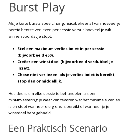
Burst Play
Als je korte bursts speelt, hangt risicobeheer af van hoeveel je
bereid bent te verliezen per sessie versus hoeveel je wilt
winnen voordat je stopt.
Stel een maximum verlieslimiet in per sessie
(bijvoorbeeld €50).
Creëer een winstdoel (bijvoorbeeld verdubbel je
inzet).
Chase niet verliezen; als je verlieslimiet is bereikt,
stop dan onmiddellijk.
Het idee is om elke sessie te behandelen als een
mini‑investering: je weet van tevoren wat het maximale verlies
is en stopt wanneer die grens is bereikt of wanneer je je
winstdoel hebt gehaald.
Een Praktisch Scenario