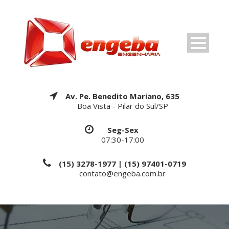
Av. Pe. Benedito Mariano, 635
Boa Vista - Pilar do Sul/SP
Seg-Sex
07:30-17:00
(15) 3278-1977 | (15) 97401-0719
contato@engeba.com.br