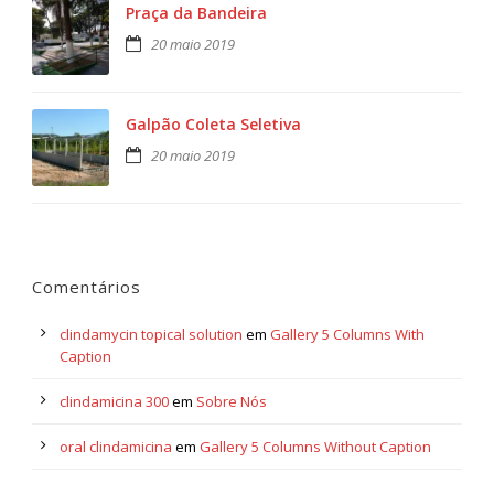
Praça da Bandeira
20 maio 2019
Galpão Coleta Seletiva
20 maio 2019
Comentários
clindamycin topical solution
em
Gallery 5 Columns With
Caption
clindamicina 300
em
Sobre Nós
oral clindamicina
em
Gallery 5 Columns Without Caption