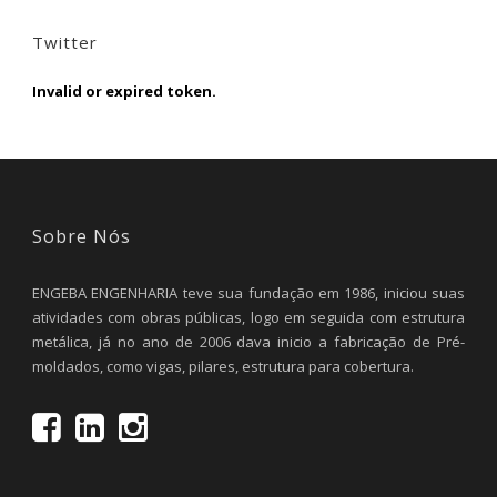
Twitter
Invalid or expired token.
Sobre Nós
ENGEBA ENGENHARIA teve sua fundação em 1986, iniciou suas
atividades com obras públicas, logo em seguida com estrutura
metálica, já no ano de 2006 dava inicio a fabricação de Pré-
moldados, como vigas, pilares, estrutura para cobertura.