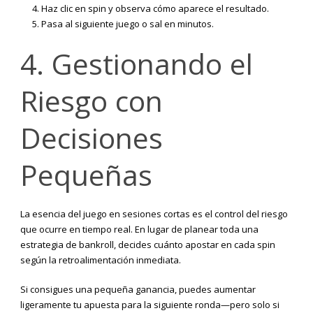
Haz clic en spin y observa cómo aparece el resultado.
Pasa al siguiente juego o sal en minutos.
4. Gestionando el
Riesgo con
Decisiones
Pequeñas
La esencia del juego en sesiones cortas es el control del riesgo
que ocurre en tiempo real. En lugar de planear toda una
estrategia de bankroll, decides cuánto apostar en cada spin
según la retroalimentación inmediata.
Si consigues una pequeña ganancia, puedes aumentar
ligeramente tu apuesta para la siguiente ronda—pero solo si