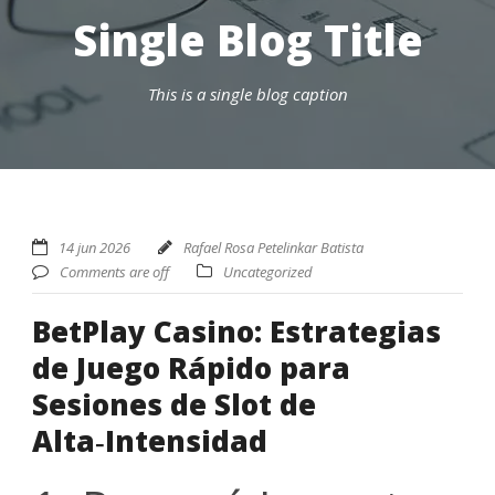
Single Blog Title
This is a single blog caption
14 jun 2026
Rafael Rosa Petelinkar Batista
Comments are off
Uncategorized
BetPlay Casino: Estrategias
de Juego Rápido para
Sesiones de Slot de
Alta‑Intensidad