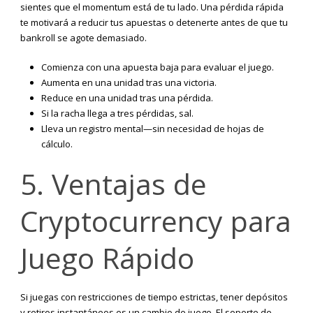
sientes que el momentum está de tu lado. Una pérdida rápida
te motivará a reducir tus apuestas o detenerte antes de que tu
bankroll se agote demasiado.
Comienza con una apuesta baja para evaluar el juego.
Aumenta en una unidad tras una victoria.
Reduce en una unidad tras una pérdida.
Si la racha llega a tres pérdidas, sal.
Lleva un registro mental—sin necesidad de hojas de
cálculo.
5. Ventajas de
Cryptocurrency para
Juego Rápido
Si juegas con restricciones de tiempo estrictas, tener depósitos
y retiros instantáneos es un cambio de juego. El soporte de