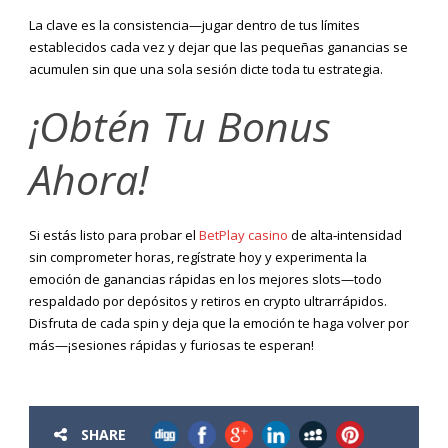
La clave es la consistencia—jugar dentro de tus límites
establecidos cada vez y dejar que las pequeñas ganancias se
acumulen sin que una sola sesión dicte toda tu estrategia.
¡Obtén Tu Bonus
Ahora!
Si estás listo para probar el
BetPlay casino
de alta‑intensidad
sin comprometer horas, regístrate hoy y experimenta la
emoción de ganancias rápidas en los mejores slots—todo
respaldado por depósitos y retiros en crypto ultrarrápidos.
Disfruta de cada spin y deja que la emoción te haga volver por
más—¡sesiones rápidas y furiosas te esperan!
SHARE