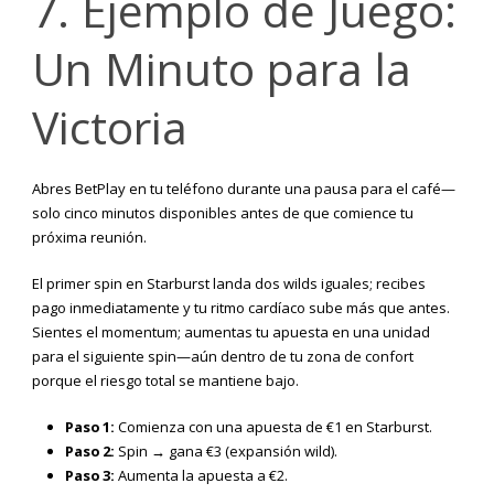
7. Ejemplo de Juego:
Un Minuto para la
Victoria
Abres BetPlay en tu teléfono durante una pausa para el café—
solo cinco minutos disponibles antes de que comience tu
próxima reunión.
El primer spin en Starburst landa dos wilds iguales; recibes
pago inmediatamente y tu ritmo cardíaco sube más que antes.
Sientes el momentum; aumentas tu apuesta en una unidad
para el siguiente spin—aún dentro de tu zona de confort
porque el riesgo total se mantiene bajo.
Paso 1:
Comienza con una apuesta de €1 en Starburst.
Paso 2:
Spin → gana €3 (expansión wild).
Paso 3:
Aumenta la apuesta a €2.