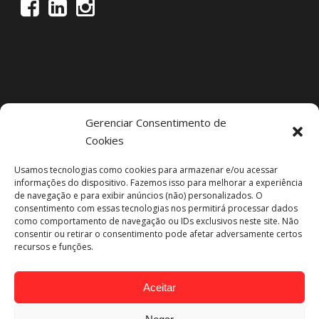
Gerenciar Consentimento de
Cookies
Projetos Recentes
Usamos tecnologias como cookies para armazenar e/ou acessar
informações do dispositivo. Fazemos isso para melhorar a experiência
de navegação e para exibir anúncios (não) personalizados. O
consentimento com essas tecnologias nos permitirá processar dados
como comportamento de navegação ou IDs exclusivos neste site. Não
consentir ou retirar o consentimento pode afetar adversamente certos
recursos e funções.
Aceitar