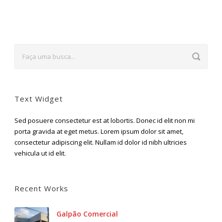
Text Widget
Sed posuere consectetur est at lobortis. Donec id elit non mi
porta gravida at eget metus. Lorem ipsum dolor sit amet,
consectetur adipiscing elit. Nullam id dolor id nibh ultricies
vehicula ut id elit.
Recent Works
Galpão Comercial