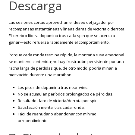
Descarga
Las sesiones cortas aprovechan el deseo del jugador por
recompensas instantáneas y líneas claras de victoria o derrota.
El cerebro libera dopamina tras cada spin que se acerca a
ganar—esto refuerza rápidamente el comportamiento.
Porque cada ronda termina rápido, la montaña rusa emocional
se mantiene contenida; no hay frustración persistente por una
racha larga de pérdidas que, de otro modo, podría minar la
motivación durante una marathon.
Los picos de dopamina tras near‑wins.
No se acumulan períodos prolongados de pérdidas.
Resultado claro de victoria/derrota por spin.
Satisfacción mental tras cada ronda.
Fácil de reanudar o abandonar con mínimo
arrepentimiento.