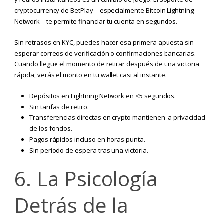
cryptocurrency de BetPlay—especialmente Bitcoin Lightning
Network—te permite financiar tu cuenta en segundos.
Sin retrasos en KYC, puedes hacer esa primera apuesta sin
esperar correos de verificación o confirmaciones bancarias.
Cuando llegue el momento de retirar después de una victoria
rápida, verás el monto en tu wallet casi al instante.
Depósitos en Lightning Network en <5 segundos.
Sin tarifas de retiro.
Transferencias directas en crypto mantienen la privacidad
de los fondos.
Pagos rápidos incluso en horas punta.
Sin período de espera tras una victoria.
6. La Psicología
Detrás de la