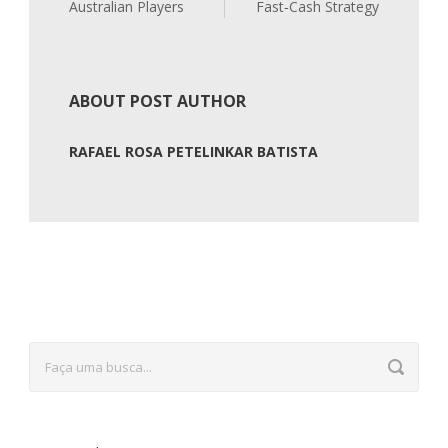
Australian Players
Fast‑Cash Strategy
ABOUT POST AUTHOR
RAFAEL ROSA PETELINKAR BATISTA