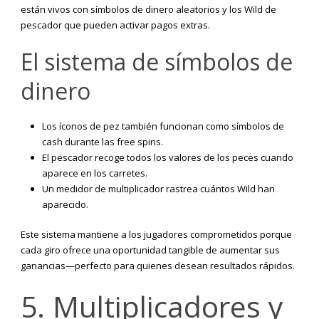
están vivos con símbolos de dinero aleatorios y los Wild de
pescador que pueden activar pagos extras.
El sistema de símbolos de
dinero
Los íconos de pez también funcionan como símbolos de
cash durante las free spins.
El pescador recoge todos los valores de los peces cuando
aparece en los carretes.
Un medidor de multiplicador rastrea cuántos Wild han
aparecido.
Este sistema mantiene a los jugadores comprometidos porque
cada giro ofrece una oportunidad tangible de aumentar sus
ganancias—perfecto para quienes desean resultados rápidos.
5. Multiplicadores y