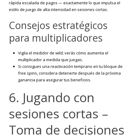
rápida escalada de pagos — exactamente lo que impulsa el
estilo de juego de alta intensidad en sesiones cortas.
Consejos estratégicos
para multiplicadores
Vigila el medidor de wild; verás cómo aumenta el
multiplicador a medida que juegas.
Si consigues una reactivación temprano en tu bloque de
free spins, considera detenerte después de la próxima
ganancia para asegurar tus beneficios.
6. Jugando con
sesiones cortas –
Toma de decisiones