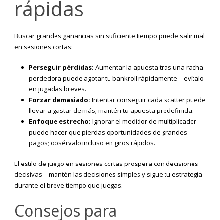
rápidas
Buscar grandes ganancias sin suficiente tiempo puede salir mal
en sesiones cortas:
Perseguir pérdidas:
Aumentar la apuesta tras una racha
perdedora puede agotar tu bankroll rápidamente—evítalo
en jugadas breves.
Forzar demasiado:
Intentar conseguir cada scatter puede
llevar a gastar de más; mantén tu apuesta predefinida.
Enfoque estrecho:
Ignorar el medidor de multiplicador
puede hacer que pierdas oportunidades de grandes
pagos; obsérvalo incluso en giros rápidos.
El estilo de juego en sesiones cortas prospera con decisiones
decisivas—mantén las decisiones simples y sigue tu estrategia
durante el breve tiempo que juegas.
Consejos para