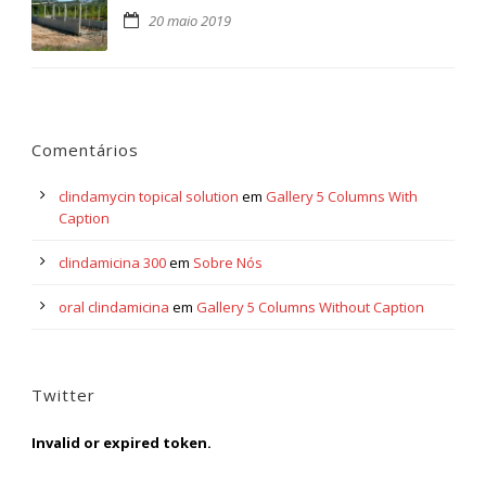
20 maio 2019
Comentários
clindamycin topical solution
em
Gallery 5 Columns With
Caption
clindamicina 300
em
Sobre Nós
oral clindamicina
em
Gallery 5 Columns Without Caption
Twitter
Invalid or expired token.