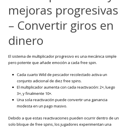
mejoras progresivas
– Convertir giros en
dinero
El sistema de multiplicador progresivo es una mecánica simple
pero potente que añade emoción a cada free spin.
Cada cuarto Wild de pescador recolectado activa un
conjunto adicional de diez free spins.
El multiplicador aumenta con cada reactivación: 2×, luego
3×, y finalmente 10×.
Una sola reactivación puede convertir una ganancia
modesta en un pago masivo.
Debido a que estas reactivaciones pueden ocurrir dentro de un
solo bloque de free spins, los jugadores experimentan una