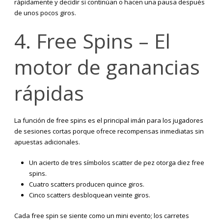
rápidamente y decidir si continúan o hacen una pausa después
de unos pocos giros.
4. Free Spins – El
motor de ganancias
rápidas
La función de free spins es el principal imán para los jugadores
de sesiones cortas porque ofrece recompensas inmediatas sin
apuestas adicionales.
Un acierto de tres símbolos scatter de pez otorga diez free
spins.
Cuatro scatters producen quince giros.
Cinco scatters desbloquean veinte giros.
Cada free spin se siente como un mini evento; los carretes