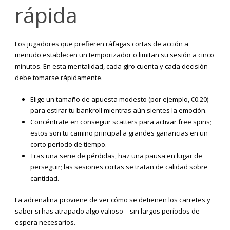
rápida
Los jugadores que prefieren ráfagas cortas de acción a
menudo establecen un temporizador o limitan su sesión a cinco
minutos. En esta mentalidad, cada giro cuenta y cada decisión
debe tomarse rápidamente.
Elige un tamaño de apuesta modesto (por ejemplo, €0.20)
para estirar tu bankroll mientras aún sientes la emoción.
Concéntrate en conseguir scatters para activar free spins;
estos son tu camino principal a grandes ganancias en un
corto período de tiempo.
Tras una serie de pérdidas, haz una pausa en lugar de
perseguir; las sesiones cortas se tratan de calidad sobre
cantidad.
La adrenalina proviene de ver cómo se detienen los carretes y
saber si has atrapado algo valioso – sin largos períodos de
espera necesarios.