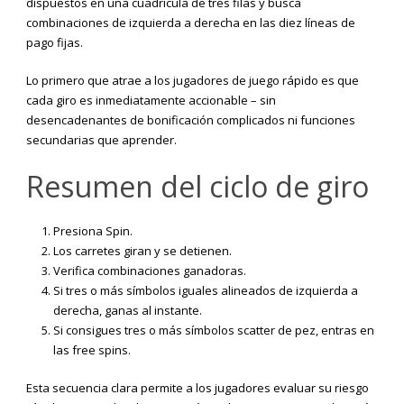
dispuestos en una cuadrícula de tres filas y busca
combinaciones de izquierda a derecha en las diez líneas de
pago fijas.
Lo primero que atrae a los jugadores de juego rápido es que
cada giro es inmediatamente accionable – sin
desencadenantes de bonificación complicados ni funciones
secundarias que aprender.
Resumen del ciclo de giro
Presiona Spin.
Los carretes giran y se detienen.
Verifica combinaciones ganadoras.
Si tres o más símbolos iguales alineados de izquierda a
derecha, ganas al instante.
Si consigues tres o más símbolos scatter de pez, entras en
las free spins.
Esta secuencia clara permite a los jugadores evaluar su riesgo