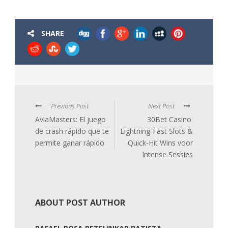
SHARE
Previous Post
Next Post
AviaMasters: El juego
30Bet Casino:
de crash rápido que te
Lightning‑Fast Slots &
permite ganar rápido
Quick‑Hit Wins voor
Intense Sessies
ABOUT POST AUTHOR