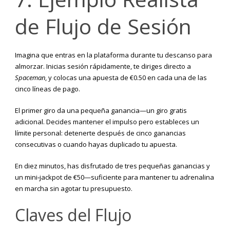
de Flujo de Sesión
Imagina que entras en la plataforma durante tu descanso para
almorzar. Inicias sesión rápidamente, te diriges directo a
Spaceman
, y colocas una apuesta de €0.50 en cada una de las
cinco líneas de pago.
El primer giro da una pequeña ganancia—un giro gratis
adicional. Decides mantener el impulso pero estableces un
límite personal: detenerte después de cinco ganancias
consecutivas o cuando hayas duplicado tu apuesta.
En diez minutos, has disfrutado de tres pequeñas ganancias y
un mini‑jackpot de €50—suficiente para mantener tu adrenalina
en marcha sin agotar tu presupuesto.
Claves del Flujo