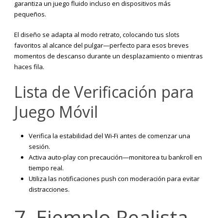
garantiza un juego fluido incluso en dispositivos más
pequeños.
El diseño se adapta al modo retrato, colocando tus slots
favoritos al alcance del pulgar—perfecto para esos breves
momentos de descanso durante un desplazamiento o mientras
haces fila.
Lista de Verificación para
Juego Móvil
Verifica la estabilidad del Wi‑Fi antes de comenzar una
sesión.
Activa auto‑play con precaución—monitorea tu bankroll en
tiempo real.
Utiliza las notificaciones push con moderación para evitar
distracciones.
7. Ejemplo Realista