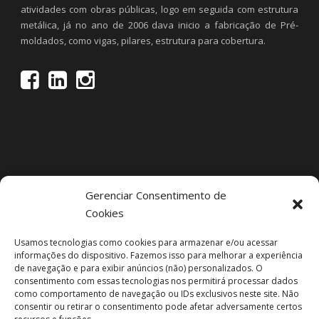
atividades com obras públicas, logo em seguida com estrutura
metálica, já no ano de 2006 dava inicio a fabricação de Pré-
moldados, como vigas, pilares, estrutura para cobertura.
Gerenciar Consentimento de
Cookies
Projetos Recentes
Usamos tecnologias como cookies para armazenar e/ou acessar
informações do dispositivo. Fazemos isso para melhorar a experiência
de navegação e para exibir anúncios (não) personalizados. O
consentimento com essas tecnologias nos permitirá processar dados
como comportamento de navegação ou IDs exclusivos neste site. Não
consentir ou retirar o consentimento pode afetar adversamente certos