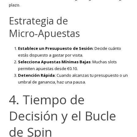
plazo.
Estrategia de
Micro‑Apuestas
Establece un Presupuesto de Sesión
: Decide cuánto
estás dispuesto a gastar por visita.
Selecciona Apuestas Mínimas Bajas
: Muchas slots
permiten apuestas desde €0.10.
Detención Rápida
: Cuando alcanzas tu presupuesto o un
umbral de ganancia, haz una pausa.
4. Tiempo de
Decisión y el Bucle
de Spin