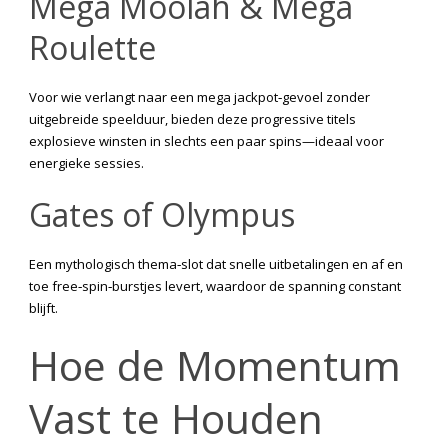
Mega Moolah & Mega
Roulette
Voor wie verlangt naar een mega jackpot‑gevoel zonder
uitgebreide speelduur, bieden deze progressive titels
explosieve winsten in slechts een paar spins—ideaal voor
energieke sessies.
Gates of Olympus
Een mythologisch thema‑slot dat snelle uitbetalingen en af en
toe free‑spin‑burstjes levert, waardoor de spanning constant
blijft.
Hoe de Momentum
Vast te Houden