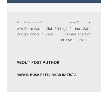
Previous Post
Next Post
Wild Robin Casino: Slot
5Gringos Casino : Gains
Veloci e Vincite in Breve
rapides et action
intense sur les slots
ABOUT POST AUTHOR
RAFAEL ROSA PETELINKAR BATISTA