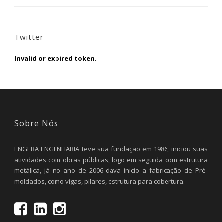
Twitter
Invalid or expired token.
Sobre Nós
ENGEBA ENGENHARIA teve sua fundação em 1986, iniciou suas
atividades com obras públicas, logo em seguida com estrutura
metálica, já no ano de 2006 dava inicio a fabricação de Pré-
moldados, como vigas, pilares, estrutura para cobertura.