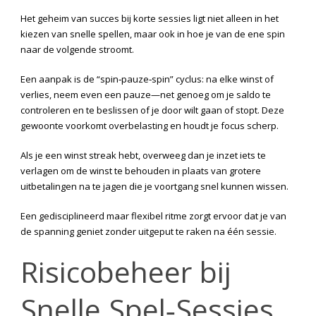
Het geheim van succes bij korte sessies ligt niet alleen in het
kiezen van snelle spellen, maar ook in hoe je van de ene spin
naar de volgende stroomt.
Een aanpak is de “spin‑pauze‑spin” cyclus: na elke winst of
verlies, neem even een pauze—net genoeg om je saldo te
controleren en te beslissen of je door wilt gaan of stopt. Deze
gewoonte voorkomt overbelasting en houdt je focus scherp.
Als je een winst streak hebt, overweeg dan je inzet iets te
verlagen om de winst te behouden in plaats van grotere
uitbetalingen na te jagen die je voortgang snel kunnen wissen.
Een gedisciplineerd maar flexibel ritme zorgt ervoor dat je van
de spanning geniet zonder uitgeput te raken na één sessie.
Risicobeheer bij
Snelle Spel‑Sessies