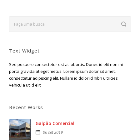
Text Widget
Sed posuere consectetur est at lobortis. Donec id elit non mi
porta gravida at eget metus. Lorem ipsum dolor sit amet,
consectetur adipiscing elit. Nullam id dolor id nibh ultricies
vehicula ut id elit.
Recent Works
Galpão Comercial
06 set 2019