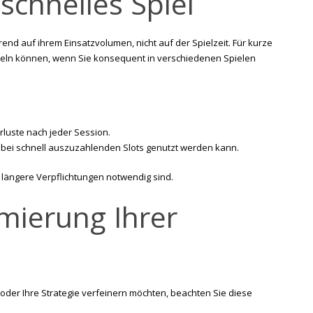
schnelles Spiel
end auf ihrem Einsatzvolumen, nicht auf der Spielzeit. Für kurze
meln können, wenn Sie konsequent in verschiedenen Spielen
uste nach jeder Session.
 bei schnell auszuzahlenden Slots genutzt werden kann.
 längere Verpflichtungen notwendig sind.
imierung Ihrer
oder Ihre Strategie verfeinern möchten, beachten Sie diese