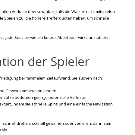
halten Verluste überschaubar, falls die Walzen nicht mitspielen.
le Spielen zu, die höhere Trefferquoten haben, um schnelle
ss jede Session wie ein kurzes Abenteuer wirkt, anstatt ein
tion der Spieler
efriedigung bei minimalem Zeitaufwand. Sie suchen nach:
ine Gewinnkombination landen.
 Einsätze bedeuten geringe potenzielle Verluste.
ktiert, indem sie schnelle Spins und eine einfache Navigation
an: Schnell drehen, schnell gewinnen oder verlieren, dann zum
seln.