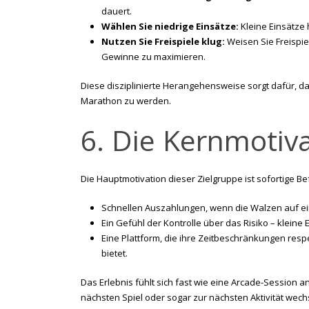
dauert.
Wählen Sie niedrige Einsätze:
Kleine Einsätze 
Nutzen Sie Freispiele klug:
Weisen Sie Freispie
Gewinne zu maximieren.
Diese disziplinierte Herangehensweise sorgt dafür, da
Marathon zu werden.
6. Die Kernmotiva
Die Hauptmotivation dieser Zielgruppe ist sofortige B
Schnellen Auszahlungen, wenn die Walzen auf e
Ein Gefühl der Kontrolle über das Risiko – kleine
Eine Plattform, die ihre Zeitbeschränkungen respe
bietet.
Das Erlebnis fühlt sich fast wie eine Arcade-Session 
nächsten Spiel oder sogar zur nächsten Aktivität wech