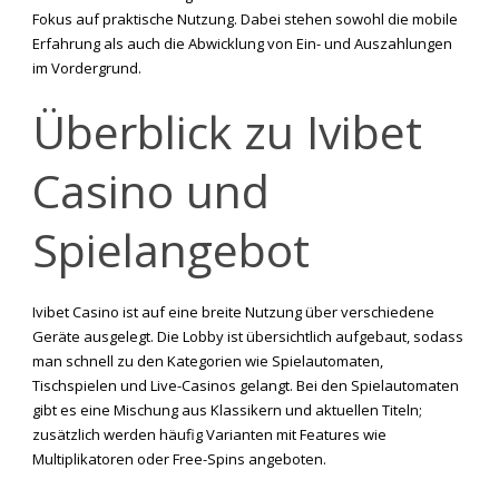
Fokus auf praktische Nutzung. Dabei stehen sowohl die mobile
Erfahrung als auch die Abwicklung von Ein- und Auszahlungen
im Vordergrund.
Überblick zu Ivibet
Casino und
Spielangebot
Ivibet Casino ist auf eine breite Nutzung über verschiedene
Geräte ausgelegt. Die Lobby ist übersichtlich aufgebaut, sodass
man schnell zu den Kategorien wie Spielautomaten,
Tischspielen und Live-Casinos gelangt. Bei den Spielautomaten
gibt es eine Mischung aus Klassikern und aktuellen Titeln;
zusätzlich werden häufig Varianten mit Features wie
Multiplikatoren oder Free-Spins angeboten.