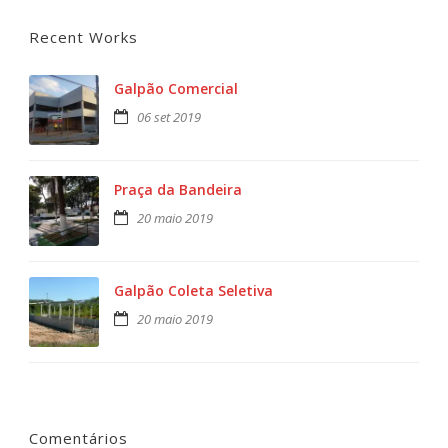
Recent Works
Galpão Comercial
06 set 2019
Praça da Bandeira
20 maio 2019
Galpão Coleta Seletiva
20 maio 2019
Comentários