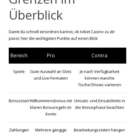
Überblick
Damit du schnell einordnen kannst, ob Ivibet Casino zu dir
passt, hier die wichtigsten Punkte auf einen Blick.
Bereich
Pro
Contra
Spiele
Gute Auswahl an Slots
Je nach Verfügbarkeit
und Live-Formaten
können manche
Tische/Shows variieren
Bonusstart
Willkommensbonus mit
Umsatz- und Einsatzlimits in
klaren Bonusregeln im
der Bonusphase beachten
Konto
Zahlungen
Mehrere gängige
Bearbeitungszeiten hängen