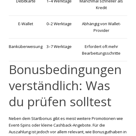
Debitkarte
1–4 Werktage
Manchmal schneller als
Kredit
E-Wallet
0–2 Werktage
Abhängig von Wallet-
Provider
Banküberweisung
3–7 Werktage
Erfordert oft mehr
Bearbeitungsschritte
Bonusbedingungen
verständlich: Was
du prüfen solltest
Neben dem Startbonus gibt es meist weitere Promotionen wie
Event-Spins oder kleine Cashback-Angebote. Für die
Auszahlung ist jedoch vor allem relevant, wie Bonusguthaben in