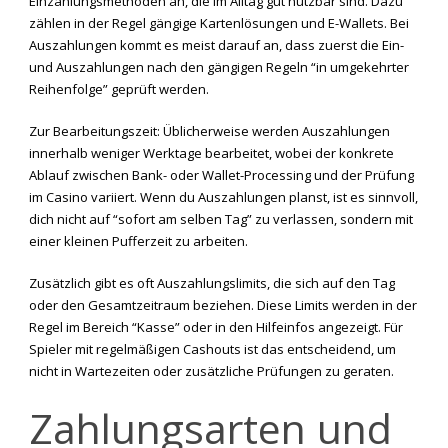
Einzahlungsmethoden an, die im Alltag gut nutzbar sind. Dazu
zählen in der Regel gängige Kartenlösungen und E-Wallets. Bei
Auszahlungen kommt es meist darauf an, dass zuerst die Ein-
und Auszahlungen nach den gängigen Regeln “in umgekehrter
Reihenfolge” geprüft werden.
Zur Bearbeitungszeit: Üblicherweise werden Auszahlungen
innerhalb weniger Werktage bearbeitet, wobei der konkrete
Ablauf zwischen Bank- oder Wallet-Processing und der Prüfung
im Casino variiert. Wenn du Auszahlungen planst, ist es sinnvoll,
dich nicht auf “sofort am selben Tag” zu verlassen, sondern mit
einer kleinen Pufferzeit zu arbeiten.
Zusätzlich gibt es oft Auszahlungslimits, die sich auf den Tag
oder den Gesamtzeitraum beziehen. Diese Limits werden in der
Regel im Bereich “Kasse” oder in den Hilfeinfos angezeigt. Für
Spieler mit regelmäßigen Cashouts ist das entscheidend, um
nicht in Wartezeiten oder zusätzliche Prüfungen zu geraten.
Zahlungsarten und