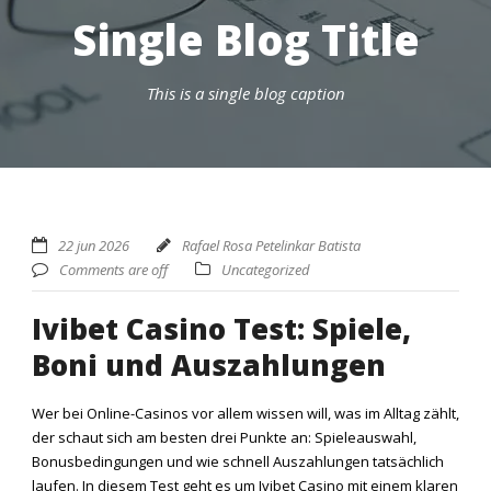
Single Blog Title
This is a single blog caption
22 jun 2026
Rafael Rosa Petelinkar Batista
Comments are off
Uncategorized
Ivibet Casino Test: Spiele,
Boni und Auszahlungen
Wer bei Online-Casinos vor allem wissen will, was im Alltag zählt,
der schaut sich am besten drei Punkte an: Spieleauswahl,
Bonusbedingungen und wie schnell Auszahlungen tatsächlich
laufen. In diesem Test geht es um Ivibet Casino mit einem klaren