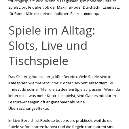
“durchgespielt” wird. Wenn du regelmäßig im höheren Bereich
spielst, prüfe daher, ob der Maximal- oder Durchschnittseinsatz
für Bonusfälle mit deinem üblichen Stil zusammenpasst.
Spiele im Alltag:
Slots, Live und
Tischspiele
Das Slot-Angebot ist der größte Bereich. Viele Spiele sind in
Kategorien wie “Beliebt”, “Neu” oder “Jackpot” einsortiert. So
findest du schnell Titel, die zu deinem Spielstil passen. Wenn du
lieber mit etwas mehr Kontrolle spielst, sind Games mit klaren
Feature-Anzeigen oft angenehmer als reine
Überraschungseffekte.
Im Live-Bereich ist Roulette besonders praktisch, weil du die
Spiele sofort starten kannst und die Regeln transparent sind.