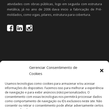
atividades com obras públicas, logo em seguida com estrutura
metálica, já no ano de 2006 dava inicio a fabricação de Pré-
moldados, como vigas, pilares, estrutura para cobertura.
Gerenciar Consentimento de
Cookies
Projetos Recentes
Usamos tecnologias como cookies para armazenar e/ou acessar
informações do dispositivo. Fazemos isso para melhorar a experiência
de navegação e para exibir anúncios (não) personalizados. O
consentimento com essas tecnologias nos permitirá processar dados
como comportamento de navegação ou IDs exclusivos neste site. Não
consentir ou retirar o consentimento pode afetar adversamente certos