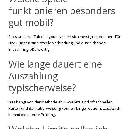
funktionieren besonders
gut mobil?
Slots und Live-Table-Layouts lassen sich meist gut bedienen. Für
Live-Runden sind stabile Verbindung und ausreichende
Bildschirmgröße wichtig.
Wie lange dauert eine
Auszahlung
typischerweise?
Das hängt von der Methode ab. E-Wallets sind oft schneller,
Karten und Banküberweisung können länger dauern, zusätzlich
kommt die interne Prüfung.