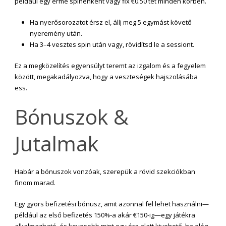
például egy érme spinenként vagy fix €0.50 tét minden körben.
Ha nyerősorozatot érsz el, állj meg 5 egymást követő
nyeremény után.
Ha 3–4 vesztes spin után vagy, rövidítsd le a sessiont.
Ez a megközelítés egyensúlyt teremt az izgalom és a fegyelem
között, megakadályozva, hogy a veszteségek hajszolásába
ess.
Bónuszok &
Jutalmak
Habár a bónuszok vonzóak, szerepük a rövid szekciókban
finom marad.
Egy gyors befizetési bónusz, amit azonnal fel lehet használni—
például az első befizetés 150%-a akár €150-ig—egy játékra