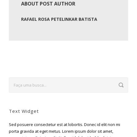
ABOUT POST AUTHOR
RAFAEL ROSA PETELINKAR BATISTA
Text Widget
Sed posuere consectetur est at lobortis. Donec id elit non mi
porta gravida at eget metus. Lorem ipsum dolor sit amet,