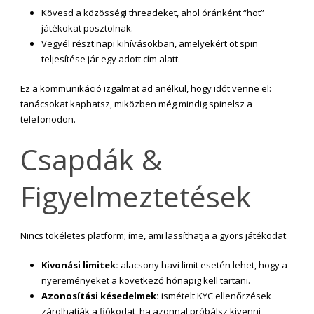
Kövesd a közösségi threadeket, ahol óránként “hot”
játékokat posztolnak.
Vegyél részt napi kihívásokban, amelyekért öt spin
teljesítése jár egy adott cím alatt.
Ez a kommunikáció izgalmat ad anélkül, hogy időt venne el:
tanácsokat kaphatsz, miközben még mindig spinelsz a
telefonodon.
Csapdák &
Figyelmeztetések
Nincs tökéletes platform; íme, ami lassíthatja a gyors játékodat:
Kivonási limitek:
alacsony havi limit esetén lehet, hogy a
nyereményeket a következő hónapig kell tartani.
Azonosítási késedelmek:
ismételt KYC ellenőrzések
zárolhatják a fiókodat, ha azonnal próbálsz kivenni