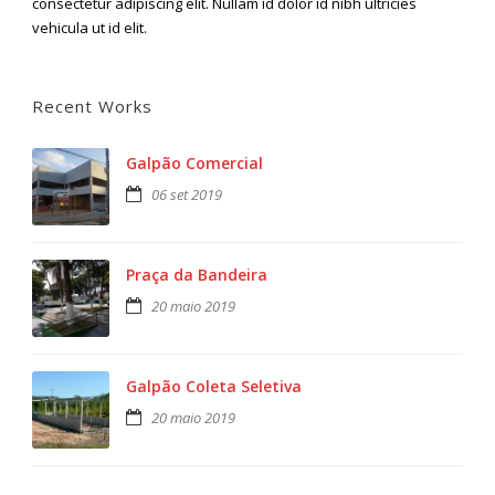
consectetur adipiscing elit. Nullam id dolor id nibh ultricies
vehicula ut id elit.
Recent Works
Galpão Comercial
06 set 2019
Praça da Bandeira
20 maio 2019
Galpão Coleta Seletiva
20 maio 2019