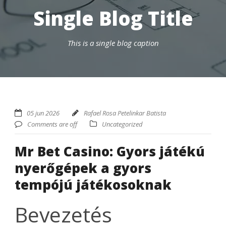
Single Blog Title
This is a single blog caption
05 jun 2026
Rafael Rosa Petelinkar Batista
Comments are off
Uncategorized
Mr Bet Casino: Gyors játékú
nyerőgépek a gyors
tempójú játékosoknak
Bevezetés