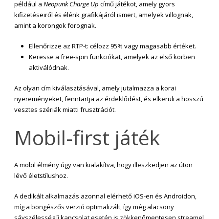
például a
Neopunk Charge Up
című játékot, amely gyors
kifizetéseiről és élénk grafikájáról ismert, amelyek villognak,
amint a korongok forognak.
Ellenőrizze az RTP-t: célozz 95% vagy magasabb értéket.
Keresse a free‑spin funkciókat, amelyek az első körben
aktiválódnak.
Az olyan cím kiválasztásával, amely jutalmazza a korai
nyereményeket, fenntartja az érdeklődést, és elkerüli a hosszú
vesztes szériák miatti frusztrációt.
Mobil-first játék
A mobil élmény úgy van kialakítva, hogy illeszkedjen az úton
lévő életstílushoz.
A dedikált alkalmazás azonnal elérhető iOS-en és Androidon,
míg a böngészős verzió optimalizált, így még alacsony
sávszélességű kapcsolat esetén is zökkenőmentesen streamel