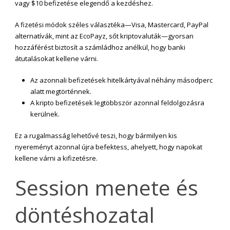
vagy $10 befizetése elegendő a kezdéshez.
A fizetési módok széles választéka—Visa, Mastercard, PayPal
alternatívák, mint az EcoPayz, sőt kriptovaluták—gyorsan
hozzáférést biztosít a számládhoz anélkül, hogy banki
átutalásokat kellene várni.
Az azonnali befizetések hitelkártyával néhány másodperc
alatt megtörténnek.
A kripto befizetések legtöbbször azonnal feldolgozásra
kerülnek.
Ez a rugalmasság lehetővé teszi, hogy bármilyen kis
nyereményt azonnal újra befektess, ahelyett, hogy napokat
kellene várni a kifizetésre.
Session menete és
döntéshozatal