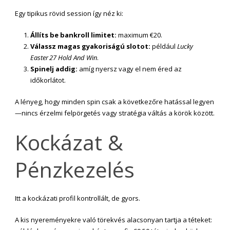
Egy tipikus rövid session így néz ki:
Állíts be bankroll limitet:
maximum €20.
Válassz magas gyakoriságú slotot:
például
Lucky
Easter 27 Hold And Win
.
Spinelj addig:
amíg nyersz vagy el nem éred az
időkorlátot.
A lényeg, hogy minden spin csak a következőre hatással legyen
—nincs érzelmi felpörgetés vagy stratégia váltás a körök között.
Kockázat &
Pénzkezelés
Itt a kockázati profil kontrollált, de gyors.
A kis nyereményekre való törekvés alacsonyan tartja a téteket: