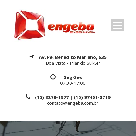
Av. Pe. Benedito Mariano, 635
Boa Vista - Pilar do Sul/SP
Seg-Sex
07:30-17:00
(15) 3278-1977 | (15) 97401-0719
contato@engeba.com.br