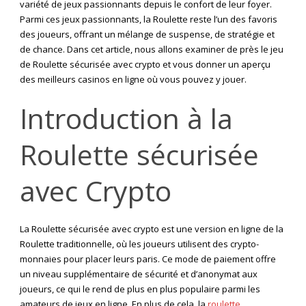
variété de jeux passionnants depuis le confort de leur foyer.
Parmi ces jeux passionnants, la Roulette reste l’un des favoris
des joueurs, offrant un mélange de suspense, de stratégie et
de chance. Dans cet article, nous allons
examiner de près le jeu
de Roulette sécurisée avec crypto et vous donner un aperçu
des meilleurs casinos en ligne où vous pouvez y jouer.
Introduction à la
Roulette sécurisée
avec Crypto
La Roulette sécurisée avec crypto est une version en ligne de la
Roulette traditionnelle, où les joueurs utilisent des crypto-
monnaies pour placer leurs paris. Ce mode de paiement offre
un niveau supplémentaire de sécurité et d’anonymat aux
joueurs, ce qui le rend de plus en plus populaire parmi les
amateurs de jeux en ligne. En plus de cela, la
roulette