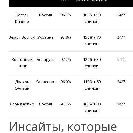
Восток
Россия
96,5%
100% + 50
24/7
Казино
спинов
Азарт Восток
Украина
95,8%
150% + 70
24/7
спинов
Восточный
Беларусь
97,2%
120% + 30
9-22
Кинг
спинов
Дракон
Казахстан
96,0%
110% + 60
24/7
Онлайн
спинов
Слон Казино
Россия
95,5%
100% + 80
24/7
спинов
Инсайты, которые