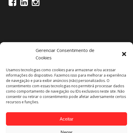
Gerenciar Consentimento de
Cookies
Projetos Recentes
Usamos tecnologias como cookies para armazenar e/ou acessar
informações do dispositivo. Fazemos isso para melhorar a experiência
de navegação e para exibir anúncios (não) personalizados. O
consentimento com essas tecnologias nos permitirá processar dados
como comportamento de navegação ou IDs exclusivos neste site. Não
consentir ou retirar o consentimento pode afetar adversamente certos
recursos e funções.
Aceitar
Negar