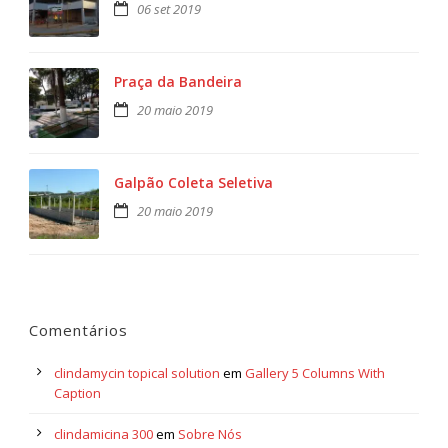
06 set 2019
Praça da Bandeira
20 maio 2019
Galpão Coleta Seletiva
20 maio 2019
Comentários
clindamycin topical solution
em
Gallery 5 Columns With
Caption
clindamicina 300
em
Sobre Nós