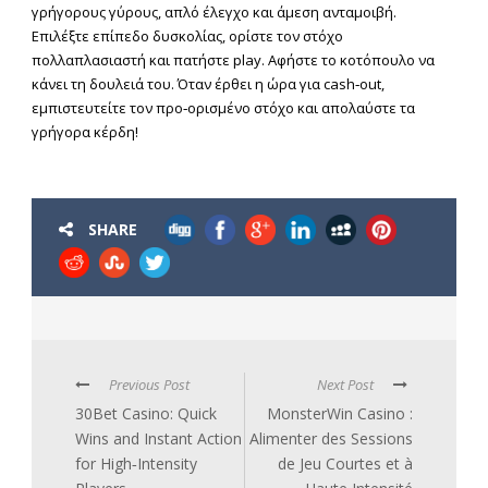
γρήγορους γύρους, απλό έλεγχο και άμεση ανταμοιβή.
Επιλέξτε επίπεδο δυσκολίας, ορίστε τον στόχο
πολλαπλασιαστή και πατήστε play. Αφήστε το κοτόπουλο να
κάνει τη δουλειά του. Όταν έρθει η ώρα για cash‑out,
εμπιστευτείτε τον προ‑ορισμένο στόχο και απολαύστε τα
γρήγορα κέρδη!
SHARE
Previous Post
Next Post
30Bet Casino: Quick
MonsterWin Casino :
Wins and Instant Action
Alimenter des Sessions
for High‑Intensity
de Jeu Courtes et à