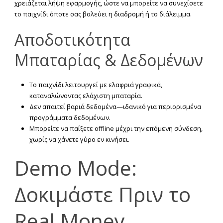
χρειάζεται λήψη εφαρμογής, ώστε να μπορείτε να συνεχίσετε
το παιχνίδι όποτε σας βολεύει η διαδρομή ή το διάλειμμα.
Αποδοτικότητα
Μπαταρίας & Δεδομένων
Το παιχνίδι λειτουργεί με ελαφριά γραφικά,
καταναλώνοντας ελάχιστη μπαταρία.
Δεν απαιτεί βαριά δεδομένα—ιδανικό για περιορισμένα
προγράμματα δεδομένων.
Μπορείτε να παίξετε offline μέχρι την επόμενη σύνδεση,
χωρίς να χάνετε γύρο εν κινήσει.
Demo Mode:
Δοκιμάστε Πριν το
Real Money