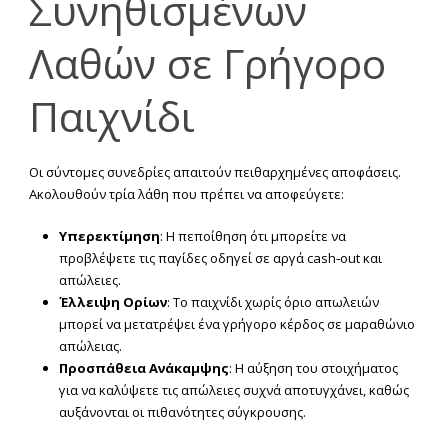
Συνηθισμένων
Λαθών σε Γρήγορο
Παιχνίδι
Οι σύντομες συνεδρίες απαιτούν πειθαρχημένες αποφάσεις.
Ακολουθούν τρία λάθη που πρέπει να αποφεύγετε:
Υπερεκτίμηση
: Η πεποίθηση ότι μπορείτε να
προβλέψετε τις παγίδες οδηγεί σε αργά cash‑out και
απώλειες.
Έλλειψη Ορίων
: Το παιχνίδι χωρίς όριο απωλειών
μπορεί να μετατρέψει ένα γρήγορο κέρδος σε μαραθώνιο
απώλειας.
Προσπάθεια Ανάκαμψης
: Η αύξηση του στοιχήματος
για να καλύψετε τις απώλειες συχνά αποτυγχάνει, καθώς
αυξάνονται οι πιθανότητες σύγκρουσης.