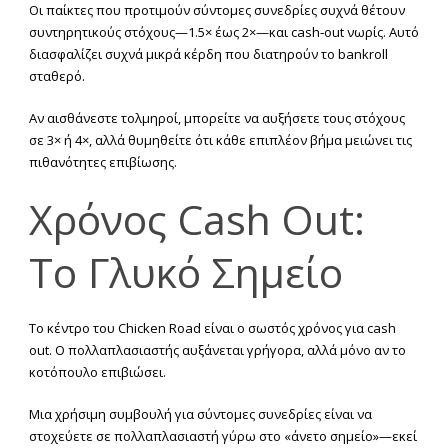
Οι παίκτες που προτιμούν σύντομες συνεδρίες συχνά θέτουν
συντηρητικούς στόχους—1.5× έως 2×—και cash‑out νωρίς. Αυτό
διασφαλίζει συχνά μικρά κέρδη που διατηρούν το bankroll
σταθερό.
Αν αισθάνεστε τολμηροί, μπορείτε να αυξήσετε τους στόχους
σε 3× ή 4×, αλλά θυμηθείτε ότι κάθε επιπλέον βήμα μειώνει τις
πιθανότητες επιβίωσης.
Χρόνος Cash Out:
Το Γλυκό Σημείο
Το κέντρο του Chicken Road είναι ο σωστός χρόνος για cash
out. Ο πολλαπλασιαστής αυξάνεται γρήγορα, αλλά μόνο αν το
κοτόπουλο επιβιώσει.
Μια χρήσιμη συμβουλή για σύντομες συνεδρίες είναι να
στοχεύετε σε πολλαπλασιαστή γύρω στο «άνετο σημείο»—εκεί