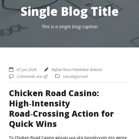
Single Blog Title
This is a single blog caption
07 jun 2026
Rafael Rosa Petelinkar Batista
Comments are off
Uncategorized
Chicken Road Casino:
High‑Intensity
Road‑Crossing Action for
Quick Wins
Το Chicken Road Casino φέρνει μια νέα προσέγγιση στο genre