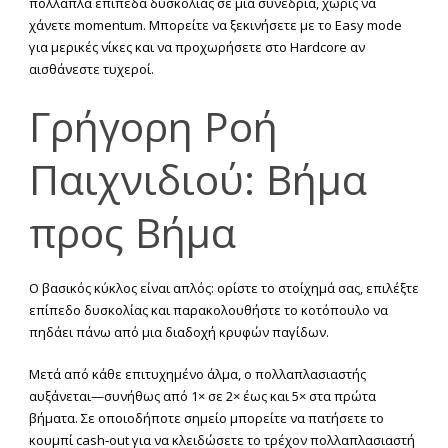
πολλαπλά επίπεδα δυσκολίας σε μια συνεδρία, χωρίς να
χάνετε momentum. Μπορείτε να ξεκινήσετε με το Easy mode
για μερικές νίκες και να προχωρήσετε στο Hardcore αν
αισθάνεστε τυχεροί.
Γρήγορη Ροή
Παιχνιδιού: Βήμα
προς Βήμα
Ο βασικός κύκλος είναι απλός: ορίστε το στοίχημά σας, επιλέξτε
επίπεδο δυσκολίας και παρακολουθήστε το κοτόπουλο να
πηδάει πάνω από μια διαδοχή κρυφών παγίδων.
Μετά από κάθε επιτυχημένο άλμα, ο πολλαπλασιαστής
αυξάνεται—συνήθως από 1× σε 2× έως και 5× στα πρώτα
βήματα. Σε οποιοδήποτε σημείο μπορείτε να πατήσετε το
κουμπί cash‑out για να κλειδώσετε το τρέχον πολλαπλασιαστή