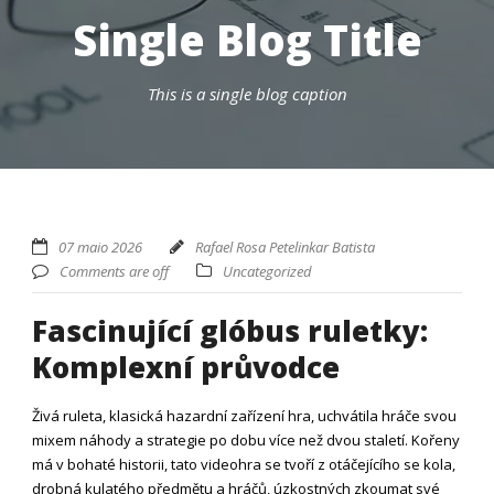
Single Blog Title
This is a single blog caption
07 maio 2026
Rafael Rosa Petelinkar Batista
Comments are off
Uncategorized
Fascinující glóbus ruletky:
Komplexní průvodce
Živá ruleta, klasická hazardní zařízení hra, uchvátila hráče svou
mixem náhody a strategie po dobu více než dvou staletí. Kořeny
má v bohaté historii, tato videohra se tvoří z otáčejícího se kola,
drobná kulatého předmětu a hráčů, úzkostných zkoumat své