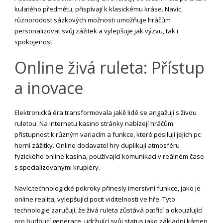
kulatého předmětu, přispívají k klasickému kráse. Navíc,
různorodost sázkových možnosti umožňuje hráčům
personalizovat svůj zážitek a vylepšuje jak výzvu, tak i
spokojenost.
Online živá ruleta: Přístup
a inovace
Elektronická éra transformovala jakě lidé se angažují s živou
ruletou. Na internetu kasino stránky nabízejí hráčům
přístupnost k různým variacím a funkce, které posilují jejich pc
herní zážitky. Online dodavatel hry duplikují atmosféru
fyzického online kasina, používající komunikaci v reálném čase
s specializovanými krupiéry.
Navíc.technologické pokroky přinesly imersivní funkce, jako je
online realita, vylepšující pocit viditelnosti ve hře. Tyto
technologie zaručují, že živá ruleta zůstává patřící a okouzlující
pro budoucí generace, udržující svůj status jako základní kámen