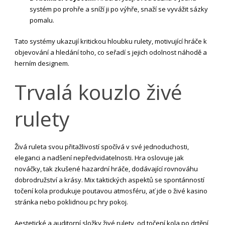
systém po prohře a sníží ji po výhře, snaží se vyvážit sázky
pomalu.
Tato systémy ukazují kritickou hloubku rulety, motivující hráče k
objevování a hledání toho, co seřadí s jejich odolnost náhodě a
herním designem.
Trvalá kouzlo živé
rulety
Živá ruleta svou přitažlivostí spočívá v své jednoduchosti,
eleganci a nadšení nepředvidatelnosti. Hra oslovuje jak
nováčky, tak zkušené hazardní hráče, dodávající rovnováhu
dobrodružství a krásy. Mix taktických aspektů se spontánností
točení kola produkuje poutavou atmosféru, ať jde o živé kasino
stránka nebo poklidnou pc hry pokoj.
Aestetické a auditorní složky živé rulety, od točení kola po drtění