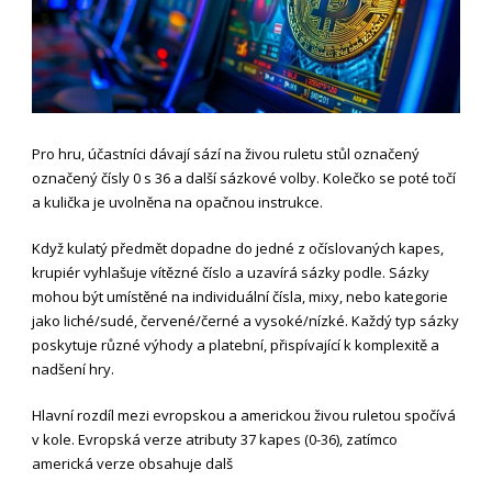
Pro hru, účastníci dávají sází na živou ruletu stůl označený
označený čísly 0 s 36 a další sázkové volby. Kolečko se poté točí
a kulička je uvolněna na opačnou instrukce.
Když kulatý předmět dopadne do jedné z očíslovaných kapes,
krupiér vyhlašuje vítězné číslo a uzavírá sázky podle. Sázky
mohou být umístěné na individuální čísla, mixy, nebo kategorie
jako liché/sudé, červené/černé a vysoké/nízké. Každý typ sázky
poskytuje různé výhody a platební, přispívající k komplexitě a
nadšení hry.
Hlavní rozdíl mezi evropskou a americkou živou ruletou spočívá
v kole. Evropská verze atributy 37 kapes (0-36), zatímco
americká verze obsahuje dalš