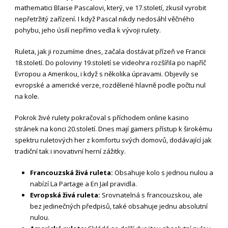
mathematici Blaise Pascalovi, který, ve 17.století, zkusil vyrobit
nepřetržitý zařízení. I když Pascal nikdy nedosáhl věčného
pohybu, jeho úsilí nepřímo vedla k vývoji rulety.
Ruleta, jak ji rozumíme dnes, začala dostávat přízeň ve Francii
18.století. Do poloviny 19.století se videohra rozšířila po napříč
Evropou a Amerikou, i když s několika úpravami. Objevily se
evropské a americké verze, rozdělené hlavně podle počtu nul
na kole.
Pokrok živé rulety pokračoval s příchodem online kasino
stránek na konci 20.století. Dnes mají gamers přístup k širokému
spektru ruletových her z komfortu svých domovů, dodávající jak
tradiční tak i inovativní herní zážitky.
Francouzská živá ruleta:
Obsahuje kolo s jednou nulou a
nabízí La Partage a En Jail pravidla.
Evropská živá ruleta:
Srovnatelná s francouzskou, ale
bez jedinečných předpisů, také obsahuje jednu absolutní
nulou.