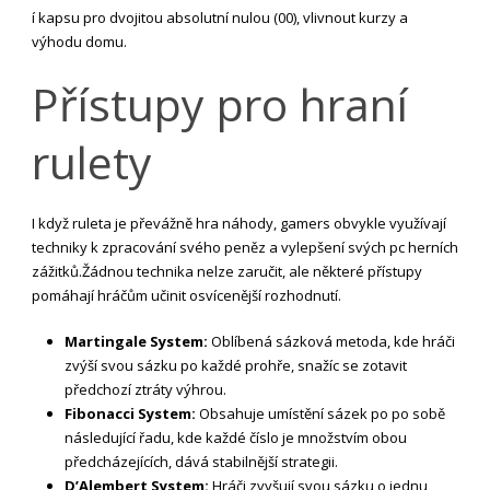
í kapsu pro dvojitou absolutní nulou (00), vlivnout kurzy a
výhodu domu.
Přístupy pro hraní
rulety
I když ruleta je převážně hra náhody, gamers obvykle využívají
techniky k zpracování svého peněz a vylepšení svých pc herních
zážitků.Žádnou technika nelze zaručit, ale některé přístupy
pomáhají hráčům učinit osvícenější rozhodnutí.
Martingale System:
Oblíbená sázková metoda, kde hráči
zvýší svou sázku po každé prohře, snažíc se zotavit
předchozí ztráty výhrou.
Fibonacci System:
Obsahuje umístění sázek po po sobě
následující řadu, kde každé číslo je množstvím obou
předcházejících, dává stabilnější strategii.
D’Alembert System:
Hráči zvyšují svou sázku o jednu