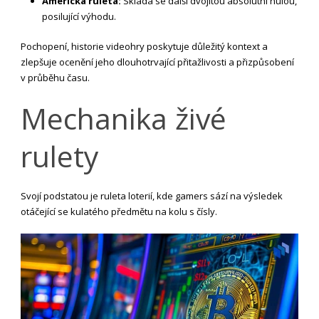
Americká ruleta:
Skládá se další dvojitou absolutní nulou,
posilující výhodu.
Pochopení, historie videohry poskytuje důležitý kontext a
zlepšuje ocenění jeho dlouhotrvající přitažlivosti a přizpůsobení
v průběhu času.
Mechanika živé
rulety
Svojí podstatou je ruleta loterií, kde gamers sází na výsledek
otáčející se kulatého předmětu na kolu s čísly.