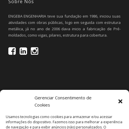
Sobre Nós
ENGEBA ENGENHARIA teve sua fundação em 1986, iniciou suas
atividades com obras públicas, logo em seguida com estrutura
metálica, já no ano de 2006 dava inicio a fabricação de Pré-
moldados, como vigas, pilares, estrutura para cobertura.
Gerenciar Consentimento de
Cookies
Projetos Recentes
Usamos tecnologias como cookies para armazenar e/ou acessar
informações do dispositivo. Fazemos isso para melhorar a experiência
de navegação e para exibir anúncios (não) personalizados. O