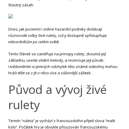
šťastný zásah.
Dnes,
jak pozemní i online hazardní podniky dodávají
různorodé volby živé rulety, což ji dostupně zpřístupňuje
milosrdníkům po celém světě.
Tento článek se zaměřuje na principy rulety, zkoumá její
základnu, uvede vitální metody, a recenzuje její půvab.
Uvědoměním si jemných odchylek této známé videohry mohou
hráči těšit se z jít o něco více a záživnější zážitek.
Původ a vývoj živé
rulety
Termín “ruleta” je vychází z francouzského přijetí slova “malé
kolo”. Počátek hry je obvykle přisuzován francouzskému