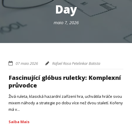
Day
maio 7, 2026
07 maio 2026
Rafael Rosa Petelinkar Batista
Fascinující glóbus ruletky: Komplexní
průvodce
Živá ruleta, klasická hazardní zařízení hra, uchvátila hráče svou
mixem náhody a strategie po dobu více než dvou staletí. Kořeny
má v...
Saiba Mais