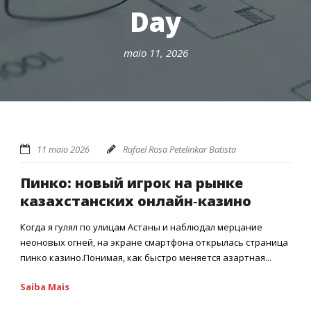
Day
maio 11, 2026
11 maio 2026
Rafael Rosa Petelinkar Batista
Пинко: новый игрок на рынке
казахстанских онлайн‑казино
Когда я гулял по улицам Астаны и наблюдал мерцание
неоновых огней, на экране смартфона открылась страница
пинко казино.Понимая, как быстро меняется азартная...
Saiba Mais