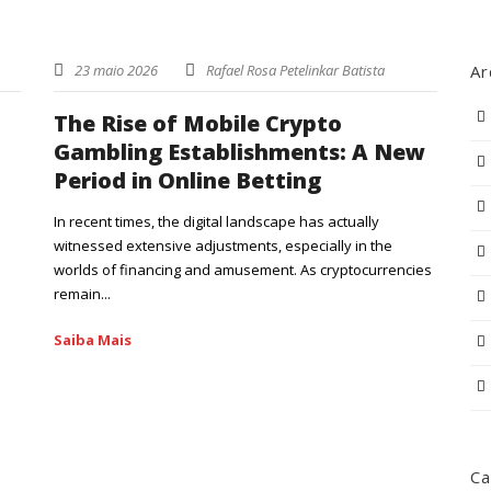
23 maio 2026
Rafael Rosa Petelinkar Batista
Ar
The Rise of Mobile Crypto
Gambling Establishments: A New
Period in Online Betting
In recent times, the digital landscape has actually
witnessed extensive adjustments, especially in the
worlds of financing and amusement. As cryptocurrencies
remain...
Saiba Mais
Ca