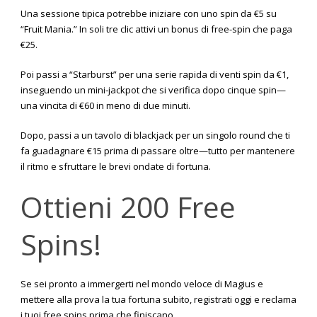
Una sessione tipica potrebbe iniziare con uno spin da €5 su
“Fruit Mania.” In soli tre clic attivi un bonus di free-spin che paga
€25.
Poi passi a “Starburst” per una serie rapida di venti spin da €1,
inseguendo un mini‑jackpot che si verifica dopo cinque spin—
una vincita di €60 in meno di due minuti.
Dopo, passi a un tavolo di blackjack per un singolo round che ti
fa guadagnare €15 prima di passare oltre—tutto per mantenere
il ritmo e sfruttare le brevi ondate di fortuna.
Ottieni 200 Free
Spins!
Se sei pronto a immergerti nel mondo veloce di Magius e
mettere alla prova la tua fortuna subito, registrati oggi e reclama
i tuoi free spins prima che finiscano.