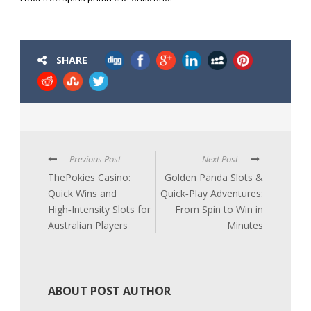
SHARE
Previous Post
Next Post
ThePokies Casino:
Golden Panda Slots &
Quick Wins and
Quick‑Play Adventures:
High‑Intensity Slots for
From Spin to Win in
Australian Players
Minutes
ABOUT POST AUTHOR