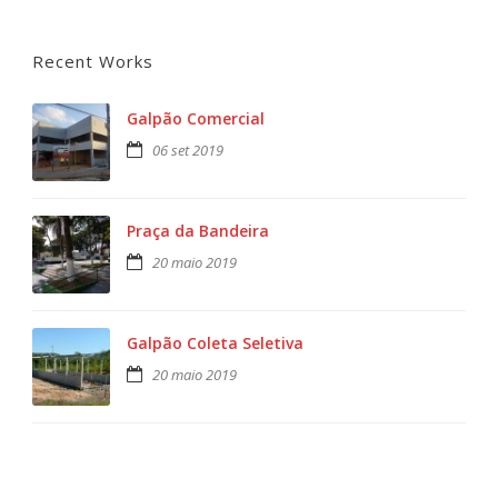
Recent Works
Galpão Comercial
06 set 2019
Praça da Bandeira
20 maio 2019
Galpão Coleta Seletiva
20 maio 2019