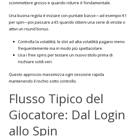
scommettere grosso e quando ridurre è fondamentale.
Una buona regola è iniziare con puntate basse—ad esempio €1
per spin—poi passare a €5 quando ottieni una serie di vincite o
attivi un round bonus.
Controlla la volatilità; le slot ad alta volatilità pagano meno
frequentemente ma in modo più spettacolare.
Usa i free spins per testare un nuovo titolo prima di
rischiare soldi veri.
Questo approccio massimizza ogni sessione rapida
mantenendo il rischio sotto controllo.
Flusso Tipico del
Giocatore: Dal Login
allo Spin