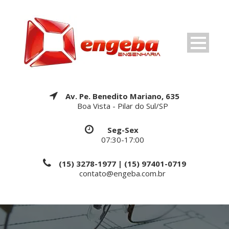
Av. Pe. Benedito Mariano, 635
Boa Vista - Pilar do Sul/SP
Seg-Sex
07:30-17:00
(15) 3278-1977 | (15) 97401-0719
contato@engeba.com.br