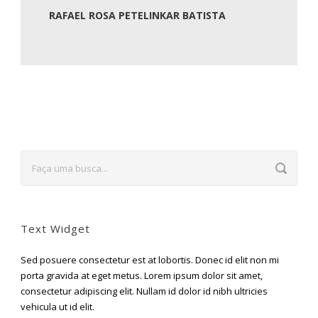
RAFAEL ROSA PETELINKAR BATISTA
Text Widget
Sed posuere consectetur est at lobortis. Donec id elit non mi
porta gravida at eget metus. Lorem ipsum dolor sit amet,
consectetur adipiscing elit. Nullam id dolor id nibh ultricies
vehicula ut id elit.