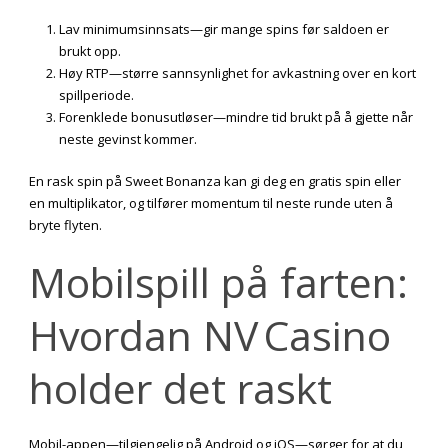
Lav minimumsinnsats—gir mange spins før saldoen er
brukt opp.
Høy RTP—større sannsynlighet for avkastning over en kort
spillperiode.
Forenklede bonusutløser—mindre tid brukt på å gjette når
neste gevinst kommer.
En rask spin på Sweet Bonanza kan gi deg en gratis spin eller
en multiplikator, og tilfører momentum til neste runde uten å
bryte flyten.
Mobilspill på farten:
Hvordan NV Casino
holder det raskt
Mobil-appen—tilgjengelig på Android og iOS—sørger for at du