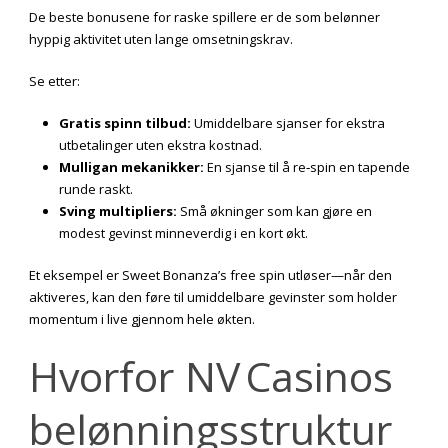
De beste bonusene for raske spillere er de som belønner
hyppig aktivitet uten lange omsetningskrav.
Se etter:
Gratis spinn tilbud:
Umiddelbare sjanser for ekstra
utbetalinger uten ekstra kostnad.
Mulligan mekanikker:
En sjanse til å re‑spin en tapende
runde raskt.
Sving multipliers:
Små økninger som kan gjøre en
modest gevinst minneverdig i en kort økt.
Et eksempel er Sweet Bonanza’s free spin utløser—når den
aktiveres, kan den føre til umiddelbare gevinster som holder
momentum i live gjennom hele økten.
Hvorfor NV Casinos
belønningsstruktur