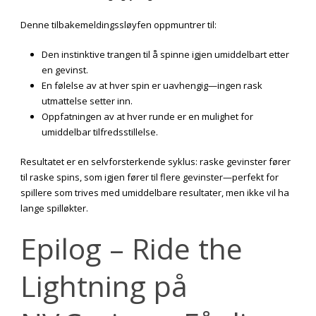
Denne tilbakemeldingssløyfen oppmuntrer til:
Den instinktive trangen til å spinne igjen umiddelbart etter
en gevinst.
En følelse av at hver spin er uavhengig—ingen rask
utmattelse setter inn.
Oppfatningen av at hver runde er en mulighet for
umiddelbar tilfredsstillelse.
Resultatet er en selvforsterkende syklus: raske gevinster fører
til raske spins, som igjen fører til flere gevinster—perfekt for
spillere som trives med umiddelbare resultater, men ikke vil ha
lange spilløkter.
Epilog – Ride the
Lightning på