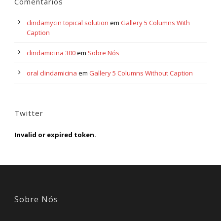
Comentários
clindamycin topical solution
em
Gallery 5 Columns With
Caption
clindamicina 300
em
Sobre Nós
oral clindamicina
em
Gallery 5 Columns Without Caption
Twitter
Invalid or expired token.
Sobre Nós