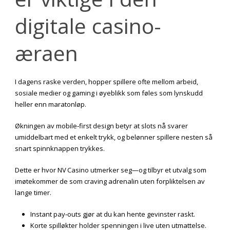
digitale casino-
æraen
I dagens raske verden, hopper spillere ofte mellom arbeid,
sosiale medier og gaming i øyeblikk som føles som lynskudd
heller enn maratonløp.
Økningen av mobile‑first design betyr at slots nå svarer
umiddelbart med et enkelt trykk, og belønner spillere nesten så
snart spinnknappen trykkes.
Dette er hvor NV Casino utmerker seg—og tilbyr et utvalg som
imøtekommer de som craving adrenalin uten forpliktelsen av
lange timer.
Instant pay‑outs gjør at du kan hente gevinster raskt.
Korte spilløkter holder spenningen i live uten utmattelse.