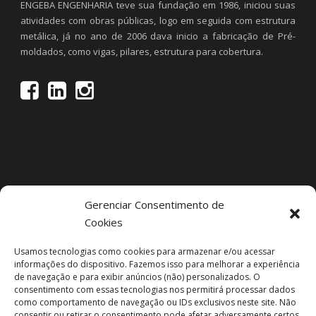
ENGEBA ENGENHARIA teve sua fundação em 1986, iniciou suas
atividades com obras públicas, logo em seguida com estrutura
metálica, já no ano de 2006 dava inicio a fabricação de Pré-
moldados, como vigas, pilares, estrutura para cobertura.
Gerenciar Consentimento de
Cookies
Projetos Recentes
Usamos tecnologias como cookies para armazenar e/ou acessar
informações do dispositivo. Fazemos isso para melhorar a experiência
de navegação e para exibir anúncios (não) personalizados. O
consentimento com essas tecnologias nos permitirá processar dados
como comportamento de navegação ou IDs exclusivos neste site. Não
consentir ou retirar o consentimento pode afetar adversamente certos