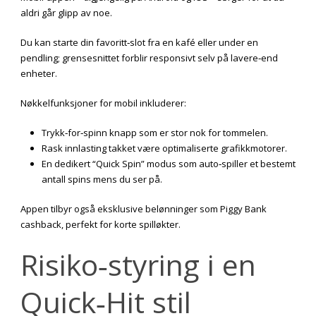
aldri går glipp av noe.
Du kan starte din favoritt‑slot fra en kafé eller under en
pendling; grensesnittet forblir responsivt selv på lavere‑end
enheter.
Nøkkelfunksjoner for mobil inkluderer:
Trykk‑for‑spinn knapp som er stor nok for tommelen.
Rask innlasting takket være optimaliserte grafikkmotorer.
En dedikert “Quick Spin” modus som auto‑spiller et bestemt
antall spins mens du ser på.
Appen tilbyr også eksklusive belønninger som Piggy Bank
cashback, perfekt for korte spilløkter.
Risiko‑styring i en
Quick‑Hit stil