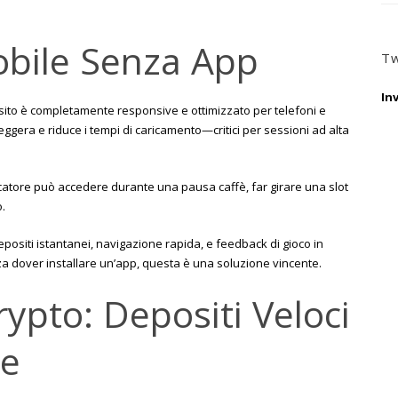
bile Senza App
Tw
In
ito è completamente responsive e ottimizzato per telefoni e
eggera e riduce i tempi di caricamento—critici per sessioni ad alta
ocatore può accedere durante una pausa caffè, far girare una slot
o.
 depositi istantanei, navigazione rapida, e feedback di gioco in
nza dover installare un’app, questa è una soluzione vincente.
ypto: Depositi Veloci
de