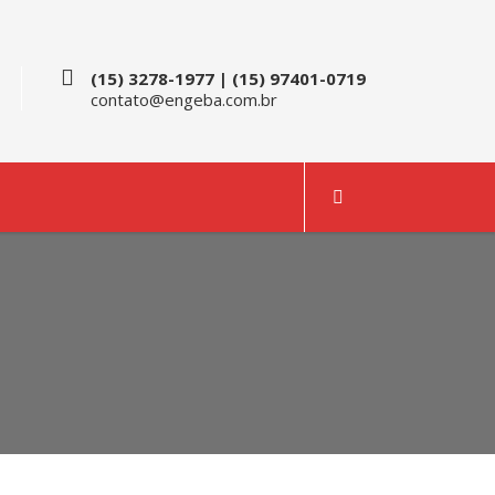
(15) 3278-1977 | (15) 97401-0719
contato@engeba.com.br