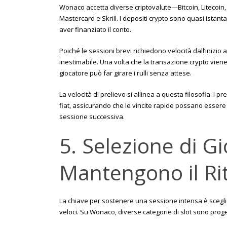
Wonaco accetta diverse criptovalute—Bitcoin, Litecoi
Mastercard e Skrill. I depositi crypto sono quasi istant
aver finanziato il conto.
Poiché le sessioni brevi richiedono velocità dall’inizio
inestimabile. Una volta che la transazione crypto vie
giocatore può far girare i rulli senza attese.
La velocità di prelievo si allinea a questa filosofia: i
fiat, assicurando che le vincite rapide possano essere 
sessione successiva.
5. Selezione di G
Mantengono il R
La chiave per sostenere una sessione intensa è scegli
veloci. Su Wonaco, diverse categorie di slot sono prog