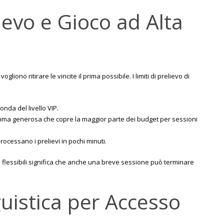
lievo e Gioco ad Alta
iono ritirare le vincite il prima possibile. I limiti di prelievo di
onda del livello VIP.
amma generosa che copre la maggior parte dei budget per sessioni
ocessano i prelievi in pochi minuti.
i flessibili significa che anche una breve sessione può terminare
nguistica per Accesso