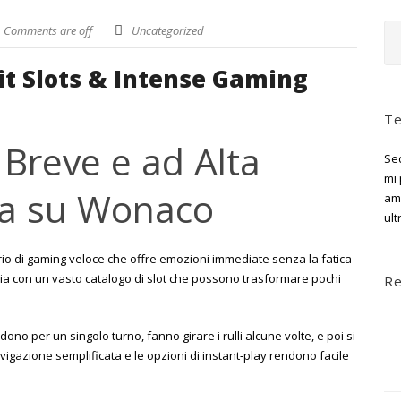
Comments are off
Uncategorized
t Slots & Intense Gaming
Te
 Breve e ad Alta
Sed
mi 
ra su Wonaco
ame
ult
rio di gaming veloce che offre emozioni immediate senza la fatica
ia con un vasto catalogo di slot che possono trasformare pochi
Re
ono per un singolo turno, fanno girare i rulli alcune volte, e poi si
gazione semplificata e le opzioni di instant‑play rendono facile