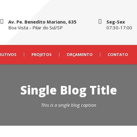
Av. Pe. Benedito Mariano, 635
Seg-Sex
Boa Vista - Pilar do Sul/SP
07:30-17:00
RUTIVOS
PROJETOS
ORÇAMENTO
CONTATO
Single Blog Title
This is a single blog caption